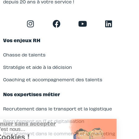
depuis 20 ans à votre service !
Vos enjeux RH
Chasse de talents
Stratégie et aide à la décision
Coaching et accompagnement des talents
Nos expertises métier
Recrutement dans le transport et la logistique
Recrutement en IT et digitalisation
Continuer sans accepter
Salut c'est nous...
Recrutement dans le commerce et le marketing
les Cookies !