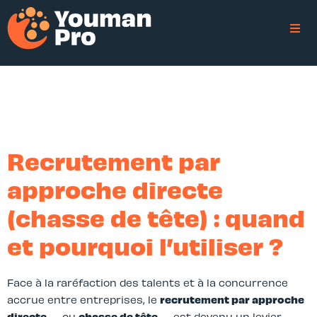
Recrutement par
approche directe
(chasse de tête) : quand
et pourquoi l’utiliser ?
Face à la raréfaction des talents et à la concurrence
accrue entre entreprises, le
recrutement par approche
directe
— ou
chasse de tête
— est devenu un levier