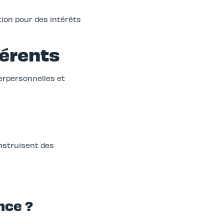
ation pour des intérêts
férents
terpersonnelles et
nstruisent des
nce ?