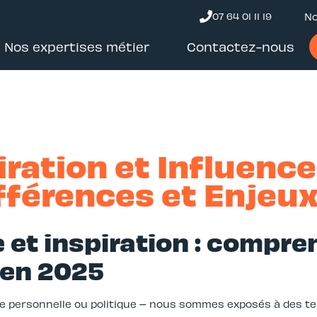
07 64 01 11 19
No
Nos expertises métier
Contactez-nous
ration et Influence 
fférences et Enjeu
 et inspiration : compre
 en 2025
re personnelle ou politique – nous sommes exposés à des te