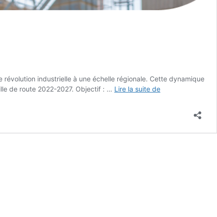
e révolution industrielle à une échelle régionale. Cette dynamique
La
lle de route 2022-2027. Objectif : …
Lire la suite de
dynamique
REV3
Hauts-
de-
France,
créatrice
d’emplois
dans
la
région !