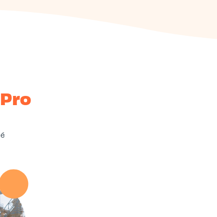
-Pro
sé