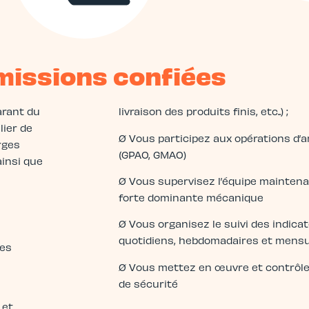
missions confiées
arant du
livraison des produits finis, etc..) ;
lier de
Ø Vous participez aux opérations d’
rges
(GPAO, GMAO)
ainsi que
Ø Vous supervisez l’équipe maintenan
forte dominante mécanique
Ø Vous organisez le suivi des indica
quotidiens, hebdomadaires et mens
des
Ø Vous mettez en œuvre et contrôlez
de sécurité
 et