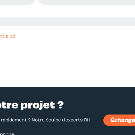
ntialité
otre projet ?
Échanger
r rapidement ? Notre équipe d’experts RH
éphone !