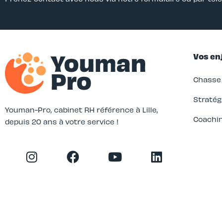
Vos en
Chasse 
accepter
Stratégi
Youman-Pro, cabinet RH référence à Lille,
Coachi
depuis 20 ans à votre service !
e le contenu
vant de
merait bien vous accompagner pendant
lité
certifiés par
Plateforme de Gestion du Consentement : Personnalisez vos Options
Axeptio consent