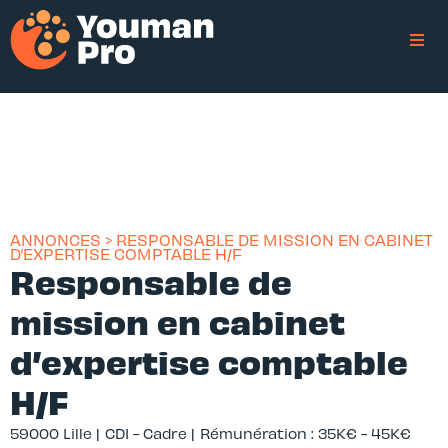
ANNONCES > RESPONSABLE DE MISSION EN CABINET
D’EXPERTISE COMPTABLE H/F
Responsable de
mission en cabinet
d’expertise comptable
H/F
59000 Lille |
CDI - Cadre |
Rémunération : 35K€ - 45K€