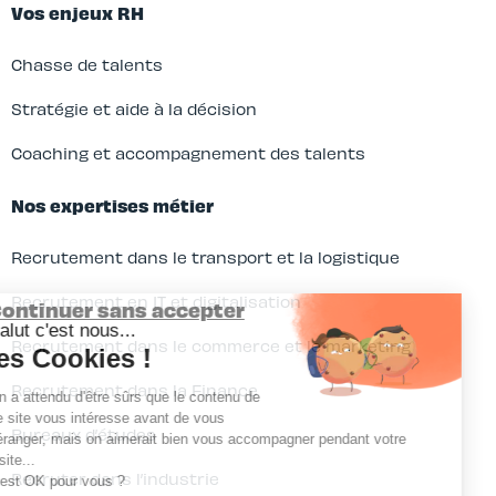
Vos enjeux RH
Chasse de talents
Stratégie et aide à la décision
Coaching et accompagnement des talents
Nos expertises métier
Recrutement dans le transport et la logistique
Recrutement en IT et digitalisation
Continuer sans accepter
Salut c'est nous...
Recrutement dans le commerce et le marketing
les Cookies !
Recrutement dans la Finance
On a attendu d'être sûrs que le contenu de
ce site vous intéresse avant de vous
Bureaux d’études
déranger, mais on aimerait bien vous accompagner pendant votre
visite...
Recruter dans l’industrie
C'est OK pour vous ?