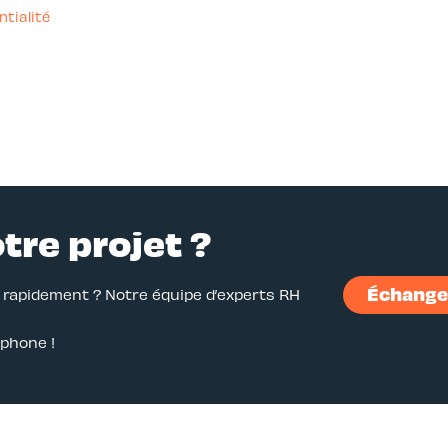
ntialité
otre projet ?
Échanger
r rapidement ? Notre équipe d’experts RH
éphone !