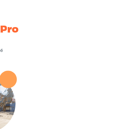
-Pro
sé