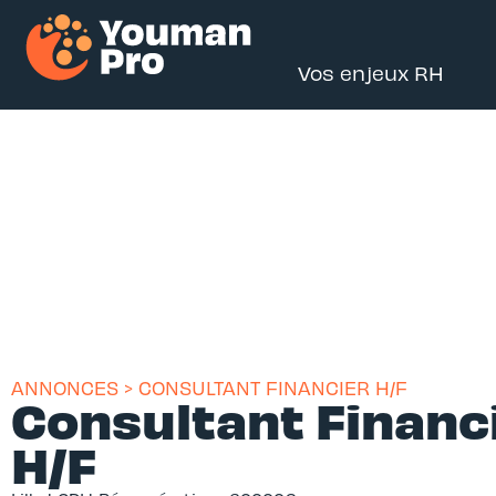
Vos enjeux RH
ANNONCES > CONSULTANT FINANCIER H/F
Consultant Financ
H/F