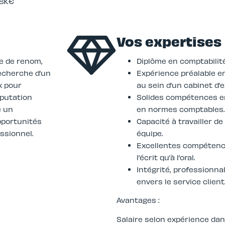
38K€
Vos expertises
le de renom,
Diplôme en comptabilité,
recherche d’un
Expérience préalable e
x pour
au sein d’un cabinet d’
éputation
Solides compétences en 
e un
en normes comptables.
pportunités
Capacité à travailler 
ssionnel.
équipe.
Excellentes compétenc
l’écrit qu’à l’oral.
Intégrité, professionn
envers le service client
Avantages :
Salaire selon expérience da