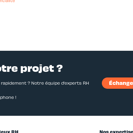
ntialité
otre projet ?
Échanger
r rapidement ? Notre équipe d’experts RH
éphone !
jeux RH
Nos expertis