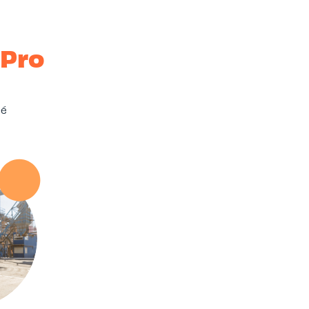
-Pro
sé