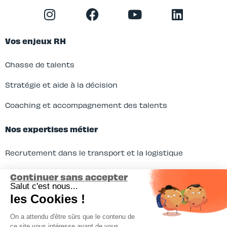
Vos enjeux RH
Chasse de talents
Stratégie et aide à la décision
Coaching et accompagnement des talents
Nos expertises métier
Recrutement dans le transport et la logistique
Recrutement en IT et digitalisation
Continuer sans accepter
Salut c'est nous...
Recrutement dans le commerce et le marketing
les Cookies !
Recrutement dans la Finance
On a attendu d'être sûrs que le contenu de
ce site vous intéresse avant de vous