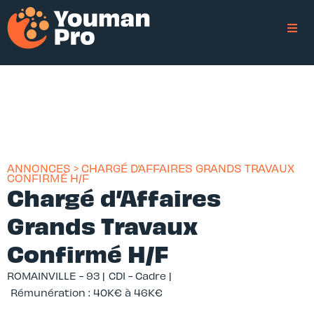
ANNONCES > CHARGÉ D’AFFAIRES GRANDS TRAVAUX
CONFIRMÉ H/F
Chargé d’Affaires
Grands Travaux
Confirmé H/F
ROMAINVILLE - 93 |
CDI - Cadre |
Rémunération : 40K€ à 46K€