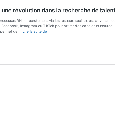
 une révolution dans la recherche de talen
s processus RH, le recrutement via les réseaux sociaux est devenu in
n, Facebook, Instagram ou TikTok pour attirer des candidats (source 
Le
e permet de …
Lire la suite de
recrutement
via
les
réseaux
sociaux
:
une
révolution
dans
la
recherche
de
talents